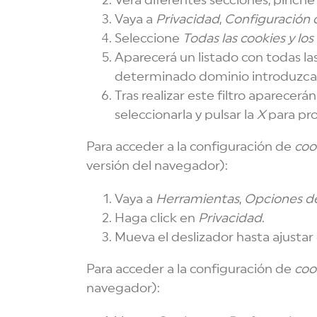
Verá diferentes secciones, pinche
Vaya a
Privacidad
,
Configuración 
Seleccione
Todas las
cookies
y los
Aparecerá un listado con todas la
determinado dominio introduzca p
Tras realizar este filtro aparecerá
seleccionarla y pulsar la
X
para pro
Para acceder a la configuración de
coo
versión del navegador):
Vaya a
Herramientas
,
Opciones de
Haga click en
Privacidad
.
Mueva el deslizador hasta ajustar 
Para acceder a la configuración de
coo
navegador):