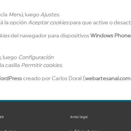
ecla
Menú
, luego
Ajustes
.
rá la opción
Aceptar cookies
para que active o desactiv
kies
del navegador para dispositivos
Windows Phone
s
, luego
Configuración
a casilla
Permitir cookies
.
WordPress
creado por Carlos Doral (
webartesanal.com
eb
Aviso legal