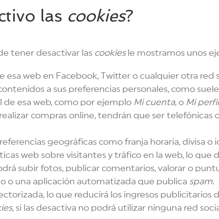
ctivo las
cookies
?
e tener desactivar las
cookies
le mostramos unos ej
esa web en Facebook, Twitter o cualquier otra red s
contenidos a sus preferencias personales, como suele o
al de esa web, como por ejemplo
Mi cuenta
, o
Mi perfil
ealizar compras online, tendrán que ser telefónicas o v
referencias geográficas como franja horaria, divisa o 
íticas web sobre visitantes y tráfico en la web, lo que
podrá subir fotos, publicar comentarios, valorar o p
no o una aplicación automatizada que publica
spam
.
torizada, lo que reducirá los ingresos publicitarios d
ies
, si las desactiva no podrá utilizar ninguna red socia