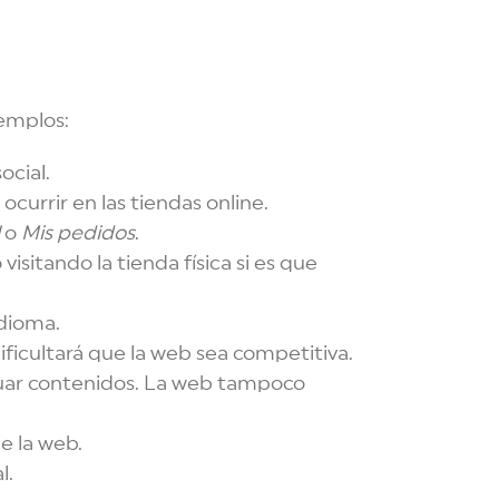
emplos:
ocial.
currir en las tiendas online.
o
Mis pedidos
.
isitando la tienda física si es que
idioma.
 dificultará que la web sea competitiva.
untuar contenidos. La web tampoco
e la web.
l.