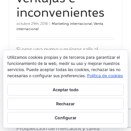
inconvenientes
octubre 29th, 2018
|
Marketing internacional
,
Venta
internacional
Si eres una pyme y quieres salir al
exterior, una opción a estudiar es
Utilizamos cookies propias y de terceros para garantizar el
funcionamiento de la web, medir su uso y mejorar nuestros
externalizar este trabajo. En el
servicios. Puede aceptar todas las cookies, rechazar las no
mercado puedes encontrar
necesarias o configurar sus preferencias.
Política de cookies
profesionales con amplia experiencia
en ventas exportación y que en la
Aceptar todo
actualidad trabajan como freelance.
Rechazar
¿Qué tareas puedes externalizar?
Confección del plan de
Configurar
internacionalización de la empresa.
Prospección de mercados y tarea