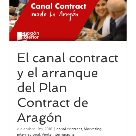
El canal contract
y el arranque
del Plan
Contract de
Aragón
diciembre 11th, 2018
|
canal contract
,
Marketing
internacional
,
Venta internacional