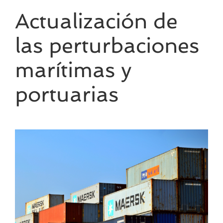
Actualización de
las perturbaciones
marítimas y
portuarias
Ver
imagen
más
grande