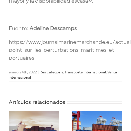
mayor y la disponibilidad escasa».
Fuente:
Adeline Descamps
https://www.journalmarinemarchande.eu/actuali
point-sur-les-perturbations-maritimes-et-
portuaires
enero 24th, 2022
|
Sin categoría
,
transporte internacional
,
Venta
internacional
Los precios
Artículos relacionados
de los
contenedores
Cómo
y los