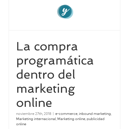
La compra
programática
dentro del
marketing
online
noviembre 27th, 2018
|
e-commerce
,
inbound marketing
,
Marketing internacional
,
Marketing online
,
publicidad
online