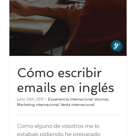
Cómo escribir
emails en inglés
junio 20th, 2019
|
Experiencia internacional
,
Idiomas
,
Marketing internacional
,
Venta internacional
Como alguno de vosotros me lo
estabais pidiendo, he preparado