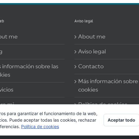
eb
Aviso legal
out me
About me
g
Aviso legal
 información sobre las
Contacto
kies
Más información sobre 
vicios
cookies
re mi
Política de cookies
ros para garantizar el funcionamiento de la web,
Aceptar todo
cios. Puede aceptar todas las cookies, rechazar
eferencias.
Política de cookies
© 2017 Yolanda Abad |Reservados todos derechos | Diseño web
indexDesarroll