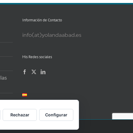
Información de Contacto
info(at)yolandaabad.es
Mis Redes sociales
las
Rechazar
Configurar
o