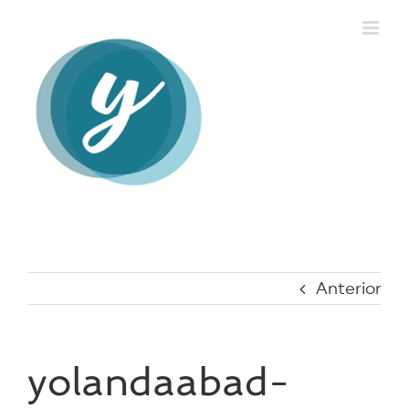
Saltar
al
contenido
Anterior
yolandaabad-