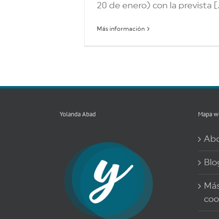
20 de enero) con la prevista [.
Más información
Yolanda Abad
Mapa w
Ab
Blo
Más
coo