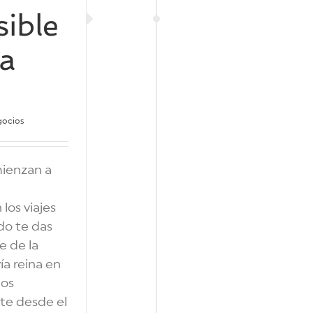
sible
ra
gocios
mienzan a
 los viajes
do te das
e de la
ía reina en
los
te desde el