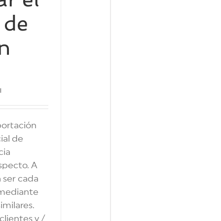
 de
en
l
portación
ial de
cia
ospecto. A
 ser cada
o mediante
imilares.
clientes y /