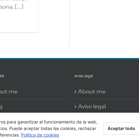
na, [...]
eb
Aviso legal
out me
About me
g
Aviso legal
 información sobre las
Contacto
ros para garantizar el funcionamiento de la web,
Aceptar todo
cios. Puede aceptar todas las cookies, rechazar
kies
eferencias.
Política de cookies
Más información sobre 