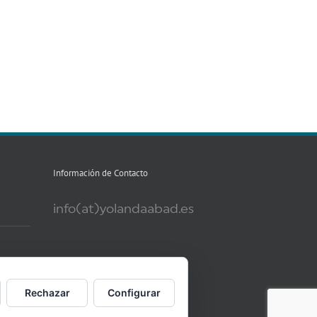
Información de Contacto
info(at)yolandaabad.es
Mis Redes sociales
Rechazar
Configurar
las