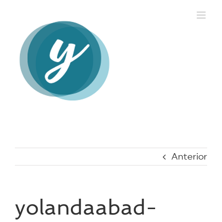
Saltar
al
contenido
Anterior
yolandaabad-