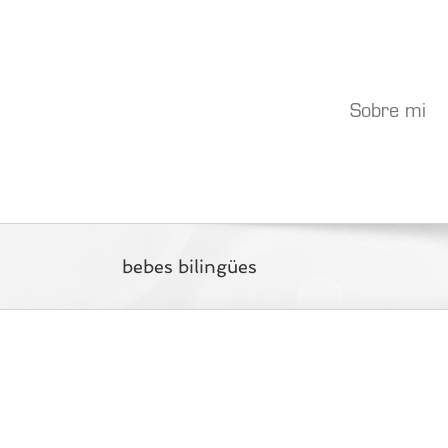
Saltar
al
contenido
Sobre mi
bebes bilingües