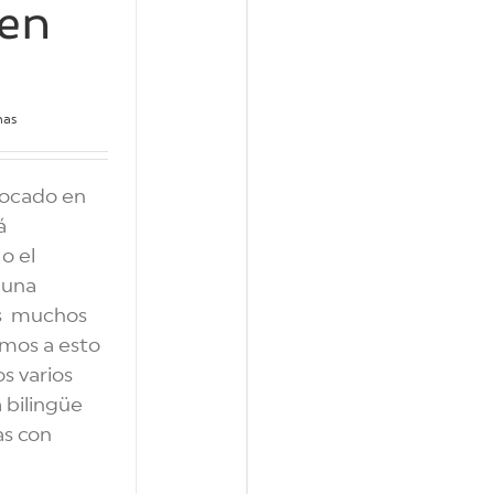
 en
mas
tocado en
á
o el
 una
os muchos
amos a esto
s varios
a bilingüe
s con