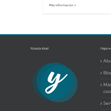
Más información
Yolanda Abad
Mapa w
Ab
Blo
Más
coo
Ser