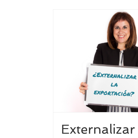
exportación:
nvenientes
enta internacional
Externalizar 