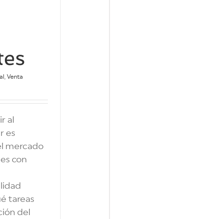
tes
al
,
Venta
r al
r es
 el mercado
les con
lidad
é tareas
ión del