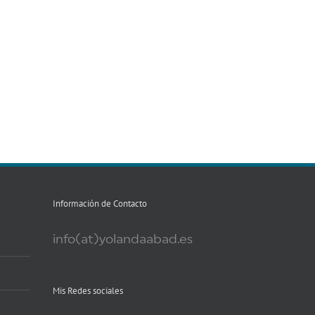
Información de Contacto
info(at)yolandaabad.es
Mis Redes sociales