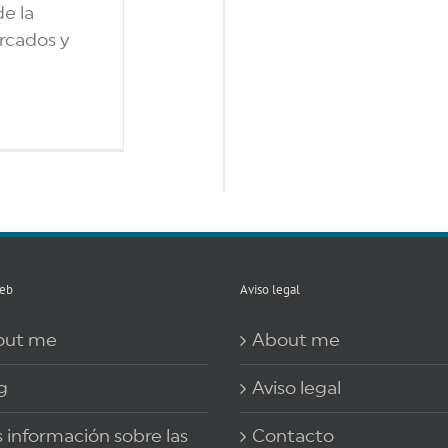
de la
rcados y
eb
Aviso legal
out me
About me
g
Aviso legal
 información sobre las
Contacto