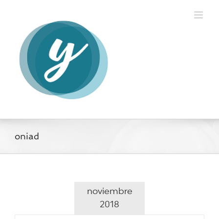
Saltar
al
contenido
oniad
noviembre
2018