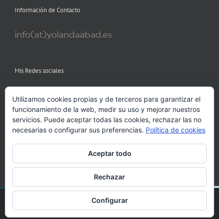
Información de Contacto
info(at)yolandaabad.es
Mis Redes sociales
Utilizamos cookies propias y de terceros para garantizar el
funcionamiento de la web, medir su uso y mejorar nuestros
servicios. Puede aceptar todas las cookies, rechazar las no
necesarias o configurar sus preferencias.
Política de cookies
Aceptar todo
Rechazar
Configurar
© 2017 Yolanda Abad |Reservados todos derechos | Diseño web
indexDesarrollo