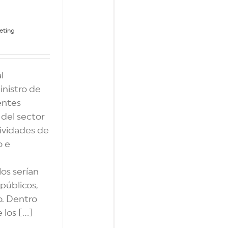
eting
l
nistro de
entes
 del sector
tividades de
o e
os serían
públicos,
o. Dentro
los [...]