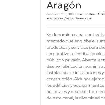
Aragón
diciembre 11th, 2018
|
canal contract
,
Mark
internacional
,
Venta internacional
Se denomina canal contract a
mercado que engloba el sumi
productos y servicios para cli
corporativos e institucionales
público y privado. Abarca ac
diseño, fabricación, suministr
instalación de instalaciones y
construcción. Algunos ejempl
los edificios y equipamientos 
hospitales y el sector hoteler
de este canal, la diversidad de 