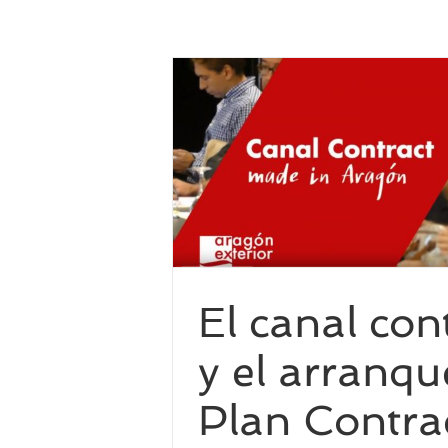
el arranque del
 de Aragón
nternacional
Venta
nal
El canal con
y el arranqu
Plan Contra