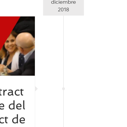
diciembre
2018
tract
e del
ct de