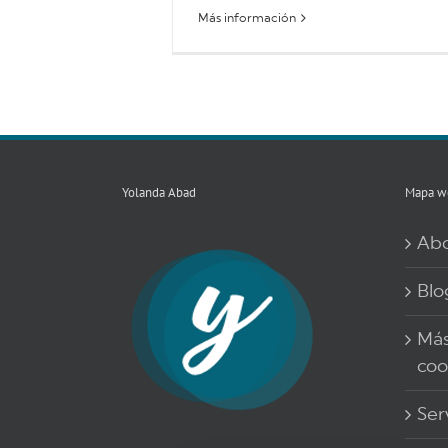
Más información
Yolanda Abad
Mapa w
Ab
Blo
Más
coo
Ser