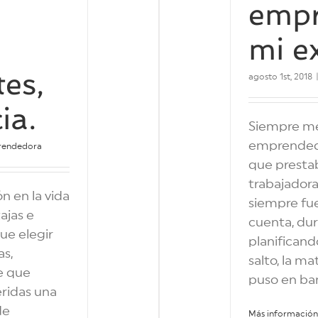
empr
mi e
es,
agosto 1st, 2018
ia.
Siempre me
emprendedor
rendedora
que presta
trabajadora
n en la vida
siempre fu
ajas e
cuenta, du
ue elegir
planificand
as,
salto, la m
e que
puso en ban
eridas una
de
Más información