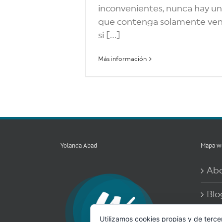
inconvenientes, nunca hay u
que contenga solamente vent
si [...]
Más información
Yolanda Abad
Mapa w
Ab
Blo
Más
Utilizamos cookies propias y de terce