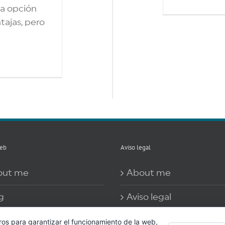
na opción
ajas, pero
eb
Aviso legal
out me
About me
g
Aviso legal
 información sobre las
Contacto
ros para garantizar el funcionamiento de la web,