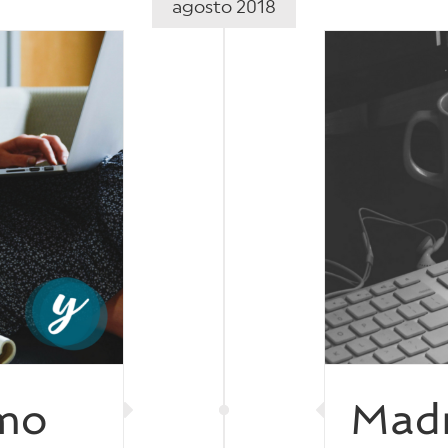
agosto 2018
Madre y emprendedora: mi
experiencia
Emprender
omo
Madr