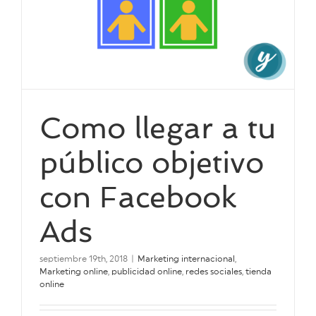
Como llegar a tu
público objetivo
con Facebook
Ads
septiembre 19th, 2018
|
Marketing internacional
,
Marketing online
,
publicidad online
,
redes sociales
,
tienda
online