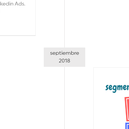
kedin Ads.
]
septiembre
2018
o llegar a tu público objetivo
con Facebook Ads
eting internacional
Marketing online
publicidad