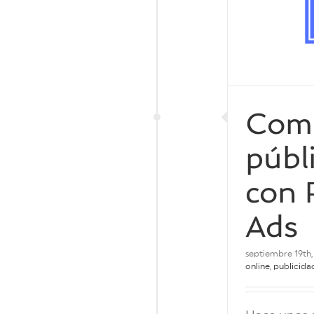
online
redes sociales
tienda online
Como
públ
con 
Ads
septiembre 19th,
online
,
publicida