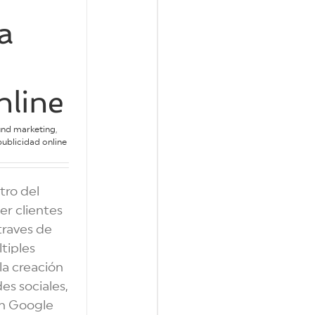
a
nline
und marketing
,
publicidad online
tro del
er clientes
 traves de
tiples
la creación
es sociales,
en Google