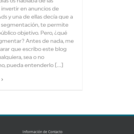
ías os hablaba de las
 invertir en anuncios de
s y una de ellas decía que a
a segmentación, te permite
público objetivo. Pero, ¿qué
segmentar? Antes de nada, me
larar que escribo este blog
alquiera, sea o no
o, pueda entenderlo [...]
Información de Contacto