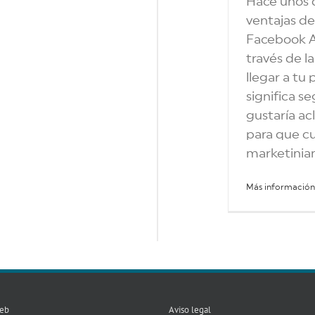
Hace unos d
ventajas de
Facebook Ad
través de l
llegar a tu 
significa 
gustaría ac
para que cu
marketinian
Más información
eb
Aviso legal