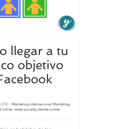
 llegar a tu
ico objetivo
Facebook
 2018
|
Marketing internacional
,
Marketing
d online
,
redes sociales
,
tienda online