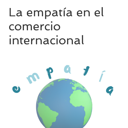
La empatía en el
comercio
internacional
Ver
imagen
más
grande