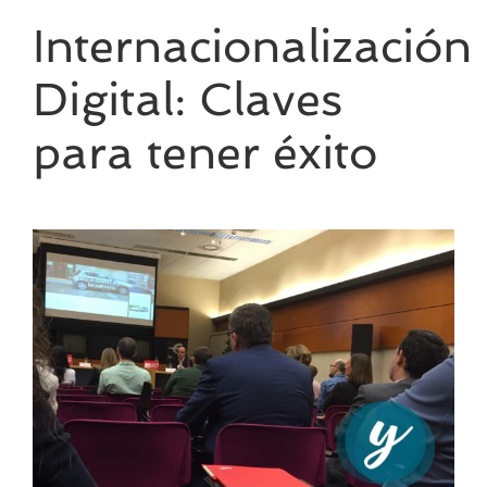
Internacionalización
Digital: Claves
para tener éxito
Ver
imagen
más
grande