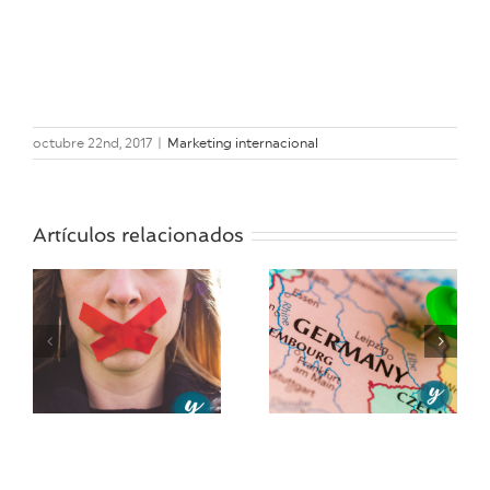
octubre 22nd, 2017
|
Marketing internacional
Artículos relacionados
Cómo
Cómo
escribir cartas
escribir
s
comerciales
emails en
en alemán
inglés